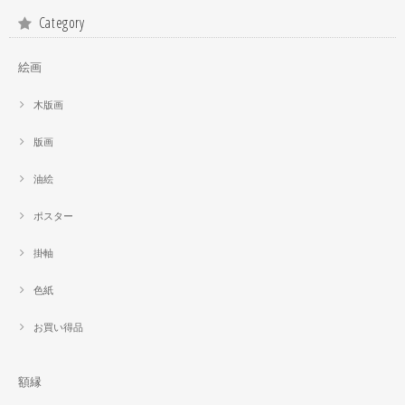
Category
絵画
木版画
版画
油絵
ポスター
掛軸
色紙
お買い得品
額縁