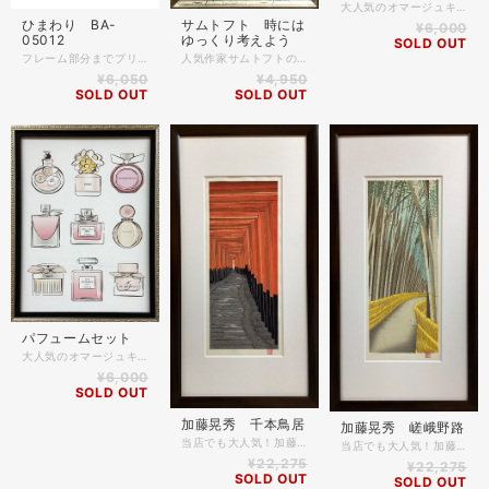
大人気のオマージュキャンバスアートです✨ 様々なブランドのスタイリッシュでかわいいモチーフをキャンバスにプリント！ 表面はガラスやアクリルが無くキャンバスに直接フレームが付いていますので、とても軽く掛けやすい商品となっております。 価格はセールにより8800円が6000円で販売しています！ 作品名 アクセサリーズ3(s) 作家名 マルティナ パブロバ 額外寸 43㎝×33㎝ 厚さ2㎝ 表面はガラス等が無くキャンバス剥き出しです。
ひまわり BA-
サムトフト 時には
¥6,000
05012
ゆっくり考えよう
SOLD OUT
フレーム部分までプリントされた名画シリーズ✨目を引くこと間違いなし！ サイズも飾りやすい大きさで新登場です☺️ 色褪せしにくいUVプリントでいつまでも名画を楽しめます✨ 商品詳細 作家名 ゴッホ 作品名 ひまわり 額縁 樹脂製 表面 塩ビ仕様 額外寸 約30×30㎝
人気作家サムトフトのポスター額装品です！ 優しいタッチの作品で、ポスターですが表面に特殊な加工をして 油絵のような仕上がりになっています。 当店でもご来店のお客様の目によく止まる人気の作品です✨ ＊商品詳細 作家名 サムトフト 作品名 時にはゆっくり考えよう 額縁外寸 約23.5cm×23.5cm 作品部分寸法 約14.8cm×14.8cm
¥6,050
¥4,950
SOLD OUT
SOLD OUT
パフュームセット
大人気のオマージュキャンバスアートです✨ 様々なブランドのスタイリッシュでかわいいモチーフをキャンバスにプリント！ 表面はガラスやアクリルが無くキャンバスに直接フレームが付いていますので、とても軽く掛けやすい商品となっております。 価格はセールにより8800円が6000円で販売しています！ 作品名 パフュームセット 作家名 マルティナ パブロバ 額外寸 43㎝×33㎝ 厚さ2㎝ 表面はガラス等が無くキャンバス剥き出しです。
¥6,000
SOLD OUT
加藤晃秀 千本鳥居
加藤晃秀 嵯峨野路
当店でも大人気！加藤晃秀の木版画です。 京の四季を鮮やかな色彩で表現、和室でも洋室でも飾れるモダンな木版画です。 季節毎に掛け替えを楽しんだり、海外の方へのプレゼントにも大変人気の商品です。 額縁付きですのですぐに飾って楽しんでいただけます。 ＊商品詳細 木版画 作家名 加藤晃秀 作品名 千本鳥居 額縁 木製 コクタン マット付き 表面アクリル仕様 額縁外寸 約52.8cm×28.0cm 作品部分寸法 約33cm×14cm
当店でも大人気！加藤晃秀の木版画です。 京の四季を鮮やかな色彩で表現、和室でも洋室でも飾れるモダンな木版画です。 季節毎に掛け替えを楽しんだり、海外の方へのプレゼントにも大変人気の商品です。 額縁付きですのですぐに飾って楽しんでいただけます。 ＊商品詳細 木版画 作家名 加藤晃秀 作品名 嵯峨野路 額縁 木製 コクタン マット付き 表面アクリル仕様 額縁外寸 約52.8cm×28.0cm 作品部分寸法 約33cm×14cm
¥22,275
¥22,275
SOLD OUT
SOLD OUT