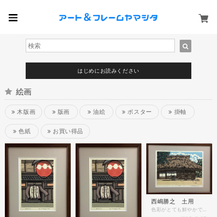
はじめにお読みください
絵画
木版画
版画
油絵
ポスター
掛軸
色紙
お買い得品
西嶋勝之 土用
色彩がとても鮮やかで大人気の西嶋勝之先生の木版画です。 京都の風情ある建物を描いた京土産にも人気の作品です✨ サイズも飾りやすい大きさで価格もお手頃になっております✨ ＊商品詳細 木版画 作家名 西嶋勝之 作品名 土用 額縁 木製 ベルデ ブラウン色 マット付き 表面ガラス仕様 額縁外寸 約39.6cm×30.6cm 作品部分寸法 約28.8cm×20.8cm