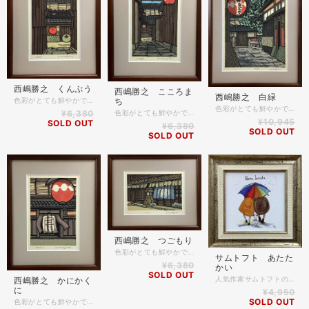
西嶋勝之 くんぷう
西嶋勝之 こころま
西嶋勝之 白緑
ち
色彩がとても鮮やかで大人気の西嶋勝之先生の木版画です。 祇園の路地を面白い構図で描かれた風情あふれる作品です。 京の景色をぜひご自宅でもお楽しみください✨ ＊商品詳細 木版画 作家名 西嶋勝之 作品名 くんぷう 額縁 木製 ベルデ ブラウン色 マット付き 表面ガラス仕様 額縁外寸 約27.2cm×22.2cm 作品部分寸法 約17.5cm×11.8cm
色彩がとても鮮やかで大人気の西嶋勝之先生の木版画です。 傘の色合いがとても綺麗で海外の方にも大変人気の作品です。 京の景色をぜひご自宅でもお楽しみください✨ ＊商品詳細 木版画 作家名 西嶋勝之 作品名 白緑 額縁 木製 ベルデ ブラウン色 マット付き 表面ガラス仕様 額縁外寸 約39.6cm×30.6cm 作品部分寸法 約28.8cm×20.8cm
色彩がとても鮮やかで大人気の西嶋勝之先生の木版画です。 祇園の路地を面白い構図で描かれた風情あふれる作品です。 京の景色をぜひご自宅でもお楽しみください✨ ＊商品詳細 木版画 作家名 西嶋勝之 作品名 こころまち 額縁 木製 ベルデ ブラウン色 マット付き 表面ガラス仕様 額縁外寸 約27.2cm×22.2cm 作品部分寸法 約17.5cm×11.8cm
¥6,380
¥10,945
SOLD OUT
¥6,380
SOLD OUT
SOLD OUT
西嶋勝之 つごもり
色彩がとても鮮やかで大人気の西嶋勝之先生の木版画です。 祇園の路地を面白い構図で描かれた風情あふれる作品です。 京の景色をぜひご自宅でもお楽しみください✨ ＊商品詳細 木版画 作家名 西嶋勝之 作品名 つごもり 額縁 木製 ベルデ ブラウン色 マット付き 表面ガラス仕様 額縁外寸 約22.2cm×27.2cm 作品部分寸法 約11.8cm×17.5cm
サムトフト あたた
¥6,380
かい
SOLD OUT
人気作家サムトフトのポスター額装品です！ 優しいタッチの作品で、ポスターですが表面に特殊な加工をして 油絵のような仕上がりになっています。 当店でもご来店のお客様の目によく止まる人気の作品です✨ ＊商品詳細 作家名 サムトフト 作品名 あたたかい 額縁外寸 約23.5cm×23.5cm 作品部分寸法 約14.8cm×14.8cm
西嶋勝之 かにかく
に
¥4,950
SOLD OUT
色彩がとても鮮やかで大人気の西嶋勝之先生の木版画です。 祇園の路地を面白い構図で描かれた風情あふれる作品です。 京の景色をぜひご自宅でもお楽しみください✨ ＊商品詳細 木版画 作家名 西嶋勝之 作品名 かにかくに 額縁 木製 ベルデ ブラウン色 マット付き 表面ガラス仕様 額縁外寸 約27.2cm×22.2cm 作品部分寸法 約17.5cm×11.8cm