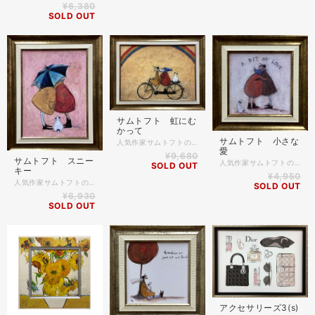
¥6,380
SOLD OUT
サムトフト 虹にむ
かって
サムトフト 小さな
人気作家サムトフトのポスター額装品です！ 優しいタッチの作品で、ポスターですが表面に特殊な加工をして 油絵のような仕上がりになっています。 当店でもご来店のお客様の目によく止まる人気の作品です✨ ＊商品詳細 作家名 サムトフト 作品名 虹にむかって 額縁外寸 約47.5cm×37.5cm 作品部分寸法 約36.6cm×26.2cm
愛
¥9,680
サムトフト スニー
人気作家サムトフトのポスター額装品です！ 優しいタッチの作品で、ポスターですが表面に特殊な加工をして 油絵のような仕上がりになっています。 当店でもご来店のお客様の目によく止まる人気の作品です✨ ＊商品詳細 作家名 サムトフト 作品名 小さな愛 額縁外寸 約23.5cm×23.5cm 作品部分寸法 約14.8cm×14.8cm
SOLD OUT
キー
¥4,950
人気作家サムトフトのポスター額装品です！ 優しいタッチの作品で、ポスターですが表面に特殊な加工をして 油絵のような仕上がりになっています。 当店でもご来店のお客様の目によく止まる人気の作品です✨ ＊商品詳細 作家名 サムトフト 作品名 スニーキー 額縁外寸 約39.5cm×32.0cm 作品部分寸法 約28.6cm×21.1cm
SOLD OUT
¥6,930
SOLD OUT
アクセサリーズ3(s)