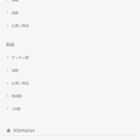
掛軸
色紙
お買い得品
額縁
デッサン額
油額
お買い得品
色紙額
OA額
Information