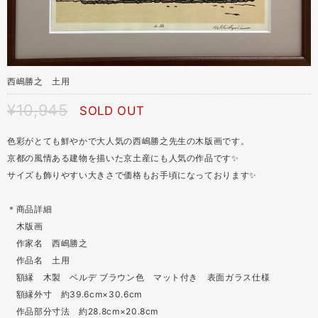
西嶋勝之 土用
¥10,945
SOLD OUT
色彩がとても鮮やかで大人気の西嶋勝之先生の木版画です。
京都の風情ある建物を描いた京土産にも人気の作品です✨
サイズも飾りやすい大きさで価格もお手頃になっております✨
＊商品詳細
木版画
作家名 西嶋勝之
作品名 土用
額縁 木製 ベルデ ブラウン色 マット付き 表面ガラス仕様
額縁外寸 約39.6cm×30.6cm
作品部分寸法 約28.8cm×20.8cm