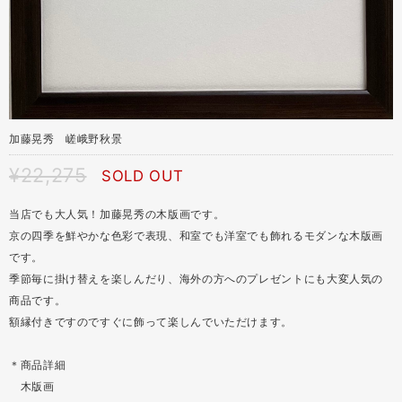
加藤晃秀 嵯峨野秋景
¥22,275
SOLD OUT
当店でも大人気！加藤晃秀の木版画です。
京の四季を鮮やかな色彩で表現、和室でも洋室でも飾れるモダンな木版画
です。
季節毎に掛け替えを楽しんだり、海外の方へのプレゼントにも大変人気の
商品です。
額縁付きですのですぐに飾って楽しんでいただけます。
＊商品詳細
木版画