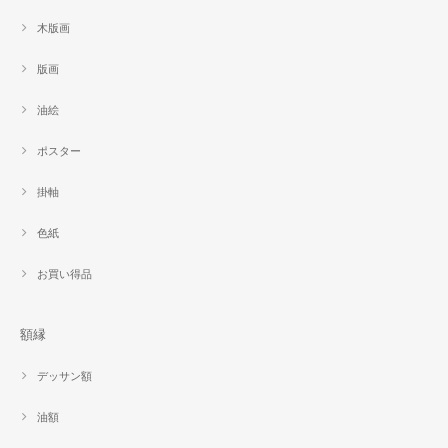
木版画
版画
油絵
ポスター
掛軸
色紙
お買い得品
額縁
デッサン額
油額