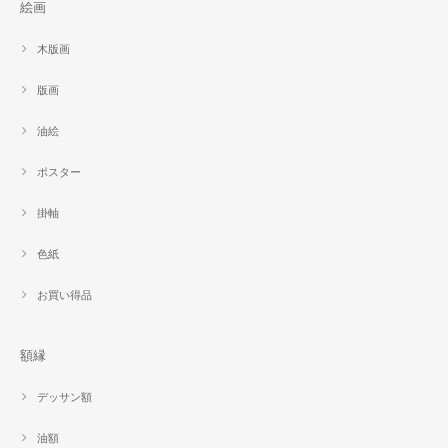
絵画
木版画
版画
油絵
ポスター
掛軸
色紙
お買い得品
額縁
デッサン額
油額