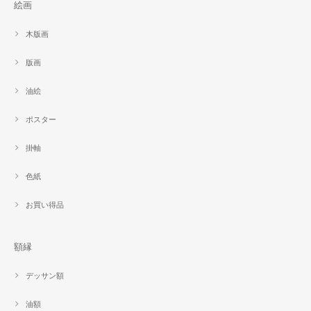
絵画
木版画
版画
油絵
ポスター
掛軸
色紙
お買い得品
額縁
デッサン額
油額