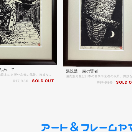
八坂にて
湯浅浩 森の賢者
湯浅浩先生は日本の名所や京都の風景、舞妓などを白黒の木版画で表現。 全ての工程を湯浅先生がお一人で仕上げておられますので一つの作品の制作枚数が少なく1枚1枚がとても貴重な作品になっています。 こちらの八坂にては50枚限定で制作されており、作品にはエディションナンバー、先生の直筆サイン、落款付きです。 ＊商品詳細 木版画 作家名 湯浅 浩 作品名 八坂にて 額縁 木製 コクタン色 マット付き 表面アクリル仕様 額縁外寸 約43.2cm×28.0cm 作品部分寸法 約29.3cm×16.4cm
SOLD OUT
¥17,930
SOLD 
¥17,930