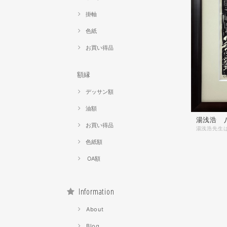
掛軸
色紙
お買い得品
額縁
デッサン額
油額
湯浅浩 
お買い得品
色紙額
OA額
Information
About
Blog